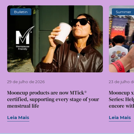
Bulletin
Summer
29 de julho de 2026
23 de julho 
Mooncup products are now MTick®
Mooncup x
certified, supporting every stage of your
Series: Hel
menstrual life
encore wit
Leia Mais
Leia Mais