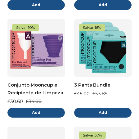
Add
Add
Salvar 10%
Salvar 16%
Conjunto Mooncup e
3 Pants Bundle
Recipiente de Limpeza
Preço
£45.00
Preço
£53.85
de
normal
Preço
£30.60
Preço
£34.00
venda
de
normal
Add
Add
venda
Salvar 37%