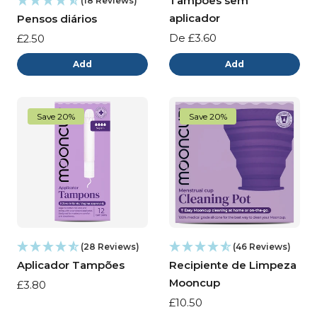
Tampões sem
(18 Reviews)
aplicador
Pensos diários
Preço
De £3.60
Preço
£2.50
normal
normal
Add
Add
Save 20%
Save 20%
(28 Reviews)
(46 Reviews)
Aplicador Tampões
Recipiente de Limpeza
Mooncup
Preço
£3.80
normal
Preço
£10.50
normal