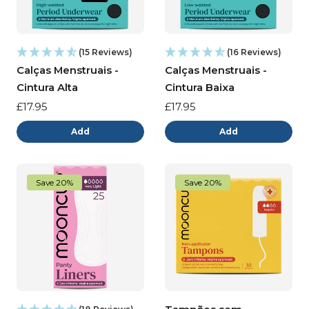
(15 Reviews)
(16 Reviews)
Calças Menstruais -
Calças Menstruais -
Cintura Alta
Cintura Baixa
Preço
£17.95
Preço
£17.95
normal
normal
Add
Add
Save 20%
Save 20%