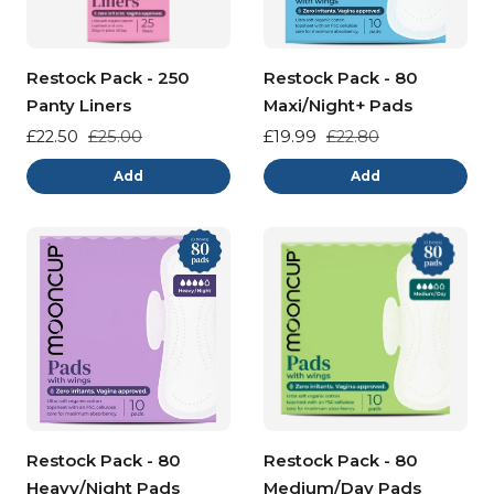
Restock Pack - 250
Restock Pack - 80
Panty Liners
Maxi/Night+ Pads
Preço
£22.50
Preço
£25.00
Preço
£19.99
Preço
£22.80
de
normal
de
normal
Add
Add
venda
venda
Restock Pack - 80
Restock Pack - 80
Heavy/Night Pads
Medium/Day Pads