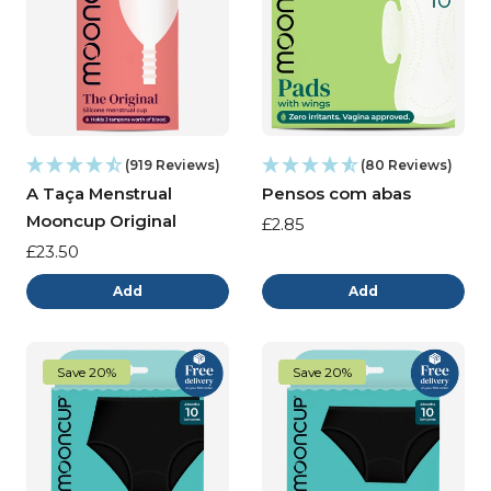
:
(919 Reviews)
(80 Reviews)
A Taça Menstrual
Pensos com abas
Mooncup Original
Preço
£2.85
normal
Preço
£23.50
normal
Add
Add
Save 20%
Save 20%