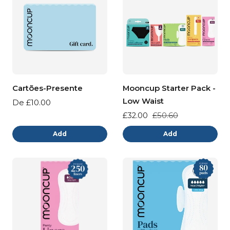
Cartões-Presente
Mooncup Starter Pack -
Low Waist
Preço
De £10.00
normal
Preço
£32.00
Preço
£50.60
de
normal
Add
Add
venda