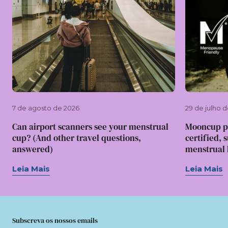
7 de agosto de 2026
29 de julho 
Can airport scanners see your menstrual
Mooncup p
cup? (And other travel questions,
certified, 
answered)
menstrual l
Leia Mais
Leia Mais
Subscreva os nossos emails