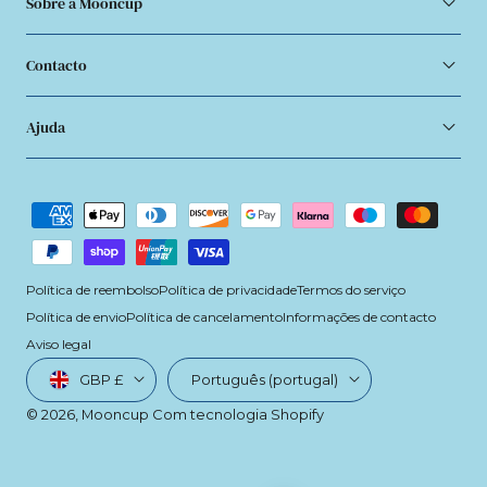
Sobre a Mooncup
Contacto
Ajuda
Métodos
de
pagamento
Política de reembolso
Política de privacidade
Termos do serviço
Política de envio
Política de cancelamento
Informações de contacto
Aviso legal
País/região
Linguagem
GBP £
Português (portugal)
© 2026,
Mooncup
Com tecnologia Shopify