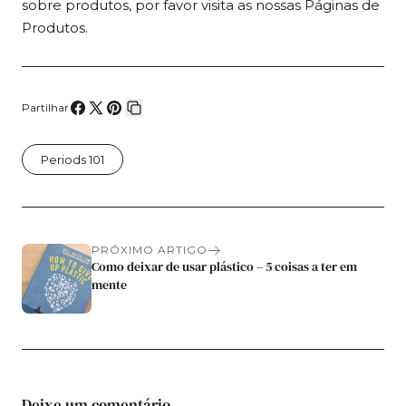
sobre produtos, por favor visita as nossas Páginas de
Produtos.
Partilhar
Compartilhe
Compartilhar
Fixar
Copiar
no
no
no
link
Periods 101
Facebook
X
Pinterest
PRÓXIMO ARTIGO
Como deixar de usar plástico – 5 coisas a ter em
mente
Deixe um comentário