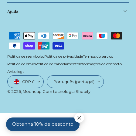
Ajuda
Métodos
de
pagamento
Política de reembolso
Política de privacidade
Termos do serviço
Política de envio
Política de cancelamento
Informações de contacto
Aviso legal
País/região
Linguagem
GBP £
Português (portugal)
© 2026,
Mooncup
Com tecnologia Shopify
Obtenha 10% de desconto