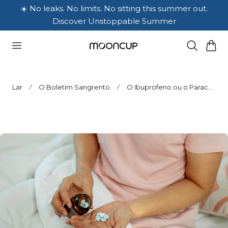
☀️ No leaks. No limits. No sitting this summer out.
🩵 Summer-proof or your money back: 90-day
FREE UK delivery on orders over £30
ara O Conteúdo
guarantee on reusable period care
Discover Unstoppable Summer
Carrinho
Lar
O Boletim Sangrento
O Ibuprofeno ou o Paracetamol é melhor para a dor menstrual?