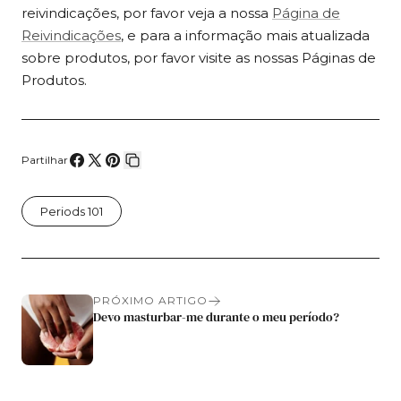
reivindicações, por favor veja a nossa
Página de
Reivindicações
, e para a informação mais atualizada
sobre produtos, por favor visite as nossas Páginas de
Produtos.
Partilhar
Compartilhe
Compartilhar
Fixar
Copiar
no
no
no
link
Periods 101
Facebook
X
Pinterest
PRÓXIMO ARTIGO
Devo masturbar-me durante o meu período?