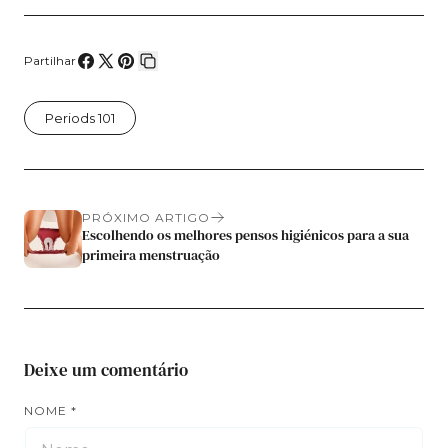
Partilhar
Compartilhe
Compartilhar
Fixar
Copiar
no
no
no
link
Periods 101
Facebook
X
Pinterest
PRÓXIMO ARTIGO
Escolhendo os melhores pensos higiénicos para a sua
primeira menstruação
Deixe um comentário
NOME
*