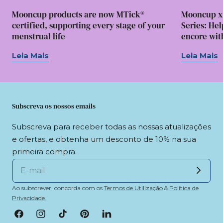
Mooncup products are now MTick®
Mooncup x
certified, supporting every stage of your
Series: Hel
menstrual life
encore wit
Leia Mais
Leia Mais
Subscreva os nossos emails
Subscreva para receber todas as nossas atualizações
e ofertas, e obtenha um desconto de 10% na sua
primeira compra.
Ao subscrever, concorda com os
Termos de Utilização
&
Política de
Privacidade.
Facebook
Instagram
TikTok
Pinterest
LinkedIn