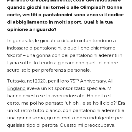
Parlando di abbigliamento, cosa devi indossare
quando giochi nei tornei o alle Olimpiadi? Gonne
corte, vestiti o pantaloncini sono ancora il codice
di abbigliamento in molti sport. Qual è la tua
opinione a riguardo?
In generale, le giocatrici di badminton tendono a
indossare o pantaloncini, o quelli che chiamiamo
'skorts' – una gonna con dei pantaloncini aderenti in
Lycra sotto. Io tendo a giocare con quelli di colore
scuro, solo per preferenza personale.
th
Tuttavia, nel 2020, per il loro 75
Anniversary,
All
England
aveva un kit sponsorizzato speciale. Mi
hanno chiesto se lo avrei indossato. Ho detto sì,
certo, ma poi ho pensato 'uh oh... e se ho il ciclo?' Era
un kit retrò tutto bianco, con pantaloncini aderenti e
una gonna sopra, quindi molto poco indulgente per
qualsiasi tipo di perdita. Questo mi preoccupava.