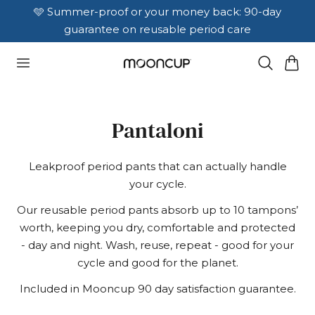
☀️ No leaks. No limits. No sitting this summer out.
🔥 Hot Girl Savings | 20% off sitewide* | Use code:
🩵 Summer-proof or your money back: 90-day
FREE UK delivery on orders over £30
Al Contenuto
guarantee on reusable period care
Discover Unstoppable Summer
HOTGIRL
Carrello
C
Pantaloni
o
Leakproof period pants that can actually handle
l
your cycle.
l
Our reusable period pants absorb up to 10 tampons’
worth, keeping you dry, comfortable and protected
e
- day and night. Wash, reuse, repeat - good for your
z
cycle and good for the planet.
i
Included in Mooncup 90 day satisfaction guarantee.