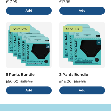
Prezzo
£17.95
Prezzo
£17.95
normale
normale
Add
Add
Salva 33%
Salva 16%
5 Pants Bundle
3 Pants Bundle
Prezzo
£60.00
Prezzo
£89.75
Prezzo
£45.00
Prezzo
£53.85
di
normale
di
normale
Add
Add
vendita
vendita