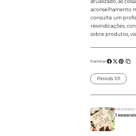
atualizado, as coi
aconselhamento mé
consulte um profis
reivindicações, co
sobre produtos, vis
Partilhar
Compartilh
Compartil
Fixar
Cop
no
no
no
lin
Periods 101
Facebook
X
Pintere
PRÓXIMO
3 momentos