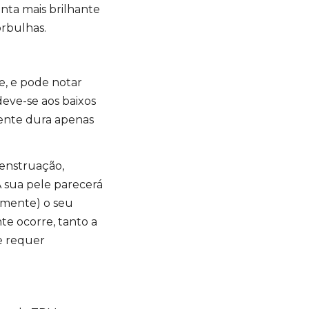
nta mais brilhante
orbulhas.
, e pode notar
deve-se aos baixos
mente dura apenas
menstruação,
A sua pele parecerá
amente) o seu
te ocorre, tanto a
e requer