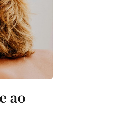
g
e
m
e ao