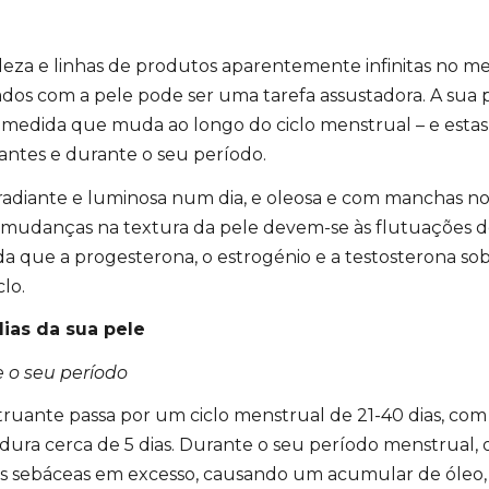
eza e linhas de produtos aparentemente infinitas no m
ados com a pele pode ser uma tarefa assustadora. A sua 
à medida que muda ao longo do ciclo menstrual
–
e esta
antes e durante o seu período.
 radiante e luminosa num dia, e oleosa e com manchas no
s mudanças na textura da pele devem-se às flutuações do
da que a progesterona, o estrogénio e a testosterona 
clo.
ias da sua pele
 o seu período
ruante passa por um ciclo menstrual de 21-40 dias, co
ura cerca de 5 dias. Durante o seu período menstrual,
as sebáceas em excesso, causando um acumular de óle