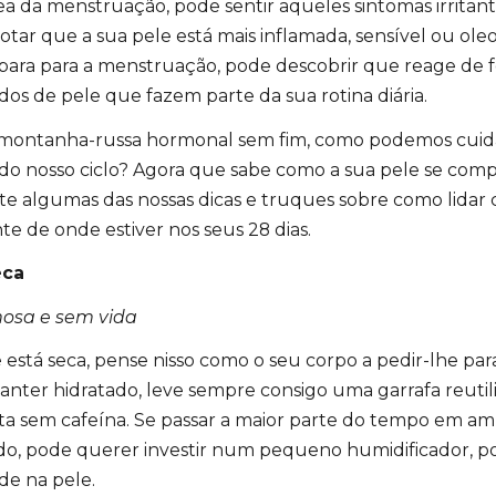
ea da menstruação, pode sentir aqueles sintomas irritan
otar que a sua pele está mais inflamada, sensível ou ole
para para a menstruação, pode descobrir que reage de f
os de pele que fazem parte da sua rotina diária.
montanha-russa hormonal sem fim, como podemos cuid
do nosso ciclo? Agora que sabe como a sua pele se com
eite algumas das nossas dicas e truques sobre como lidar 
 de onde estiver nos seus 28 dias.
eca
osa e sem vida
 está seca, pense nisso como o seu corpo a pedir-lhe p
anter hidratado, leve sempre consigo uma garrafa reutil
ita sem cafeína. Se passar a maior parte do tempo em am
do, pode querer investir num pequeno humidificador, po
e na pele.