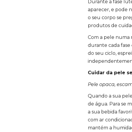
Durante a fase lút
aparecer, e pode n
o seu corpo se pre
produtos de cuidad
Com a pele numa 
durante cada fase 
do seu ciclo, espr
independentemente
Cuidar da pele s
Pele opaca, escam
Quando a sua pele
de água. Para se m
a sua bebida favor
com ar condiciona
mantém a humidad