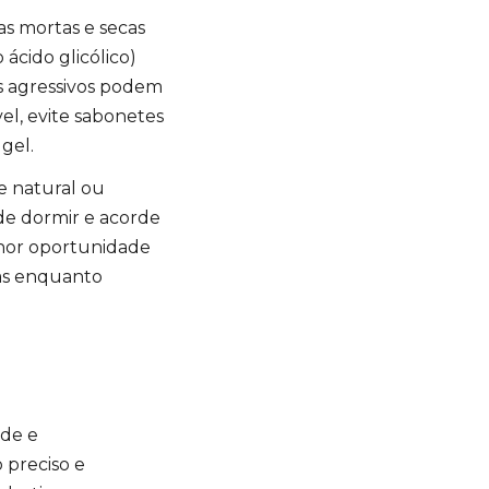
s mortas e secas
ácido glicólico)
tes agressivos podem
vel, evite sabonetes
 gel.
e natural ou
de dormir e acorde
elhor oportunidade
as enquanto
úde e
 preciso e