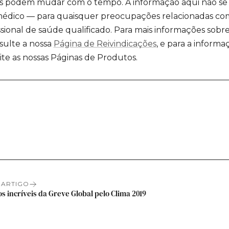
sas podem mudar com o tempo. A informação aqui não se 
dico — para quaisquer preocupações relacionadas com
sional de saúde qualificado. Para mais informações sobre
nsulte a nossa
Página de Reivindicações
, e para a informa
ite as nossas Páginas de Produtos.
e
har
iar
k
st
 ARTIGO
 incríveis da Greve Global pelo Clima 2019