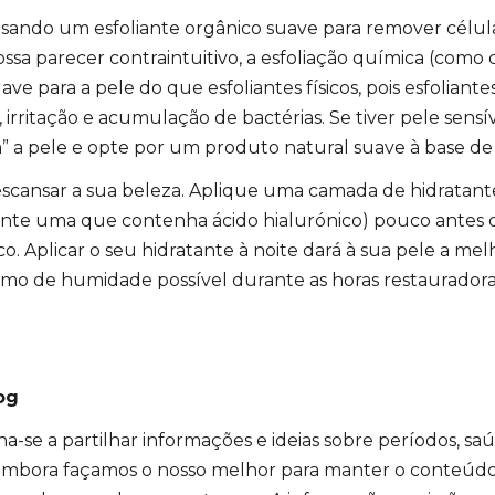
sando um esfoliante orgânico suave para remover célula
sa parecer contraintuitivo, a esfoliação química (como o 
ave para a pele do que esfoliantes físicos, pois esfolian
 irritação e acumulação de bactérias. Se tiver pele sensí
m” a pele e opte por um produto natural suave à base de
escansar a sua beleza. Aplique uma camada de hidratant
nte uma que contenha ácido hialurónico) pouco antes 
o. Aplicar o seu hidratante à noite dará à sua pele a m
imo de humidade possível durante as horas restaurador
og
a-se a partilhar informações e ideias sobre períodos, sa
 Embora façamos o nosso melhor para manter o conteúdo