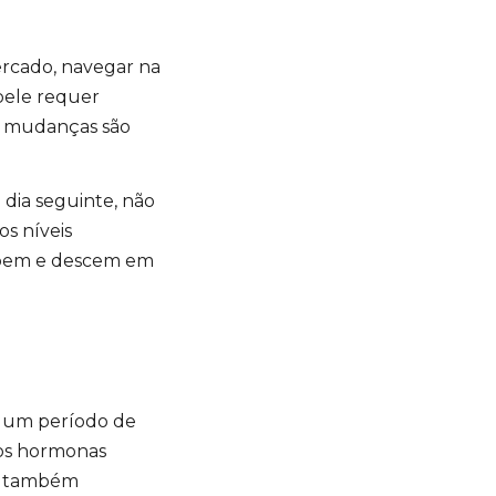
ercado, navegar na
pele requer
s mudanças são
 dia seguinte, não
s níveis
sobem e descem em
m um período de
 os hormonas
o, também