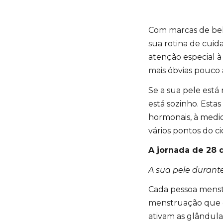
Com marcas de bel
sua rotina de cuid
atenção especial 
mais óbvias pouco 
Se a sua pele está
está sozinho. Esta
hormonais, à medi
vários pontos do ci
A jornada de 28 d
A sua pele durante
Cada pessoa menst
menstruação que d
ativam as glândul