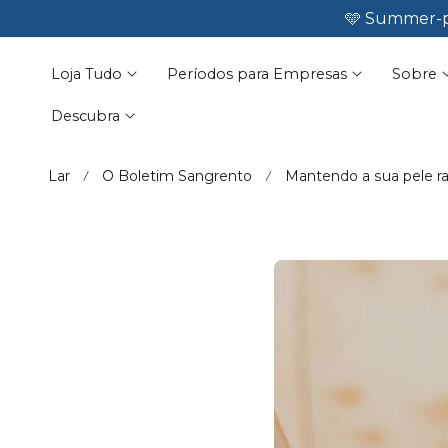
🩵 Summer-p
☀️ No leaks

ara O Conteúdo
Loja Tudo
Períodos para Empresas
Sobre
Descubra
Lar
O Boletim Sangrento
Mantendo a sua pele ra