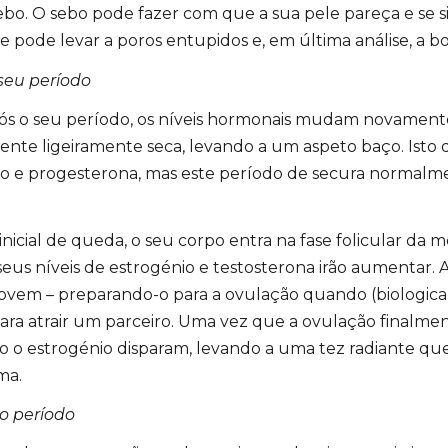
o. O sebo pode fazer com que a sua pele pareça e se si
 e pode levar a poros entupidos e, em última análise, a b
seu período
s o seu período, os níveis hormonais mudam novamente
sente ligeiramente seca, levando a um aspeto baço. Isto 
nio e progesterona, mas este período de secura normal
inicial de queda, o seu corpo entra na fase folicular da 
seus níveis de estrogénio e testosterona irão aumentar. 
 jovem
–
preparando-o para a ovulação quando (biologic
ara atrair um parceiro. Uma vez que a ovulação finalmen
 o estrogénio disparam, levando a uma tez radiante qu
ma.
o período