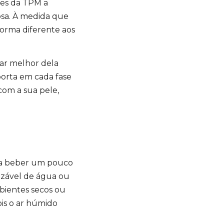
tes da TPM a
osa. À medida que
orma diferente aos
ar melhor dela
porta em cada fase
com a sua pele,
ara beber um pouco
izável de água ou
bientes secos ou
is o ar húmido