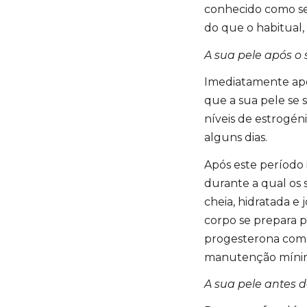
conhecido como seb
do que o habitual,
A sua pele após o 
Imediatamente apó
que a sua pele se 
níveis de estrogé
alguns dias.
Após este período 
durante a qual os 
cheia, hidratada e
corpo se prepara p
progesterona como
manutenção míni
A sua pele antes d