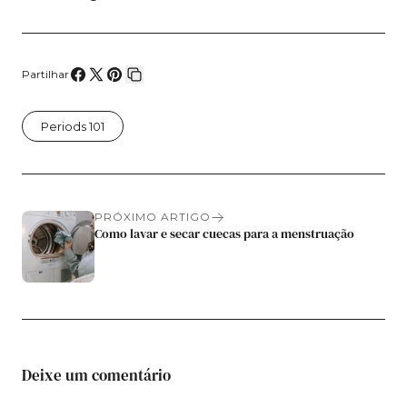
Partilhar
Compartilhe
Compartilhar
Fixar
Copiar
no
no
no
link
Periods 101
Facebook
X
Pinterest
PRÓXIMO ARTIGO
Como lavar e secar cuecas para a menstruação
Deixe um comentário