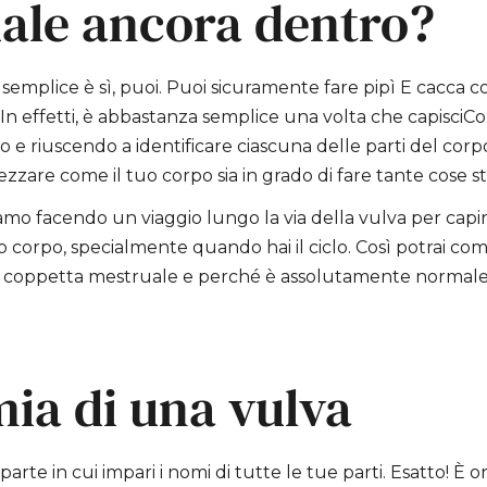
ale ancora dentro?
 semplice è sì, puoi. Puoi sicuramente fare pipì E cacca
n effetti, è abbastanza semplice una volta che capisci
Co
e riuscendo a identificare ciascuna delle parti del corpo 
zare come il tuo corpo sia in grado di fare tante cose st
amo facendo un viaggio lungo la via della vulva per capi
uo corpo, specialmente quando hai il ciclo. Così potrai 
la coppetta mestruale e perché è assolutamente normale
ia di una vulva
arte in cui impari i nomi di tutte le tue parti. Esatto! È o