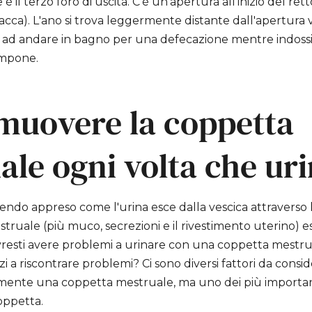
e è il terzo foro di uscita. C'è un'apertura all'inizio del re
 (cacca). L'ano si trova leggermente distante dall'apertura 
 ad andare in bagno per una defecazione mentre indossi
ampone.
imuovere la coppetta
le ogni volta che uri
vendo appreso come l'urina esce dalla vescica attraverso 
ruale (più muco, secrezioni e il rivestimento uterino) es
vresti avere problemi a urinare con una coppetta mestrua
zi a riscontrare problemi? Ci sono diversi fattori da consi
ente una coppetta mestruale, ma uno dei più importanti
coppetta.