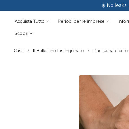
🩵 Summer-p
☀️ No leaks
Al Contenuto
Acquista Tutto
Periodi per le imprese
Infor
Scopri
Casa
Il Bollettino Insanguinato
Puoi urinare con 