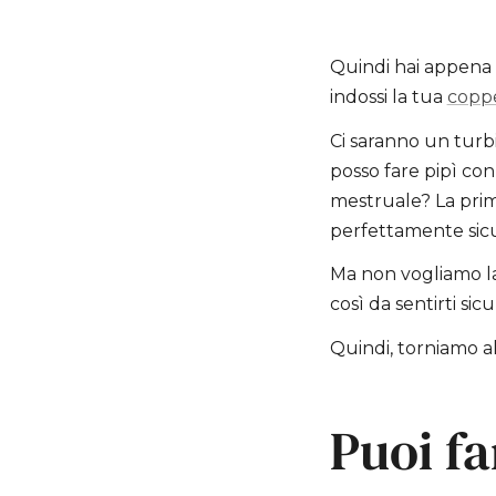
Quindi hai appena f
indossi la tua
copp
Ci saranno un turb
posso fare pipì co
mestruale? La prim
perfettamente sicu
Ma non vogliamo las
così da sentirti si
Quindi, torniamo a
Puoi fa