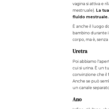
vagina si attiva e r
mestruale).
La tua
fluido mestruale.
È anche il luogo do
bambino durante il
corpo, ma è, senza 
Uretra
Poi abbiamo l'apertu
cui si urina. È un t
convinzione che il 
Anche se può sembra
un canale separato
Ano