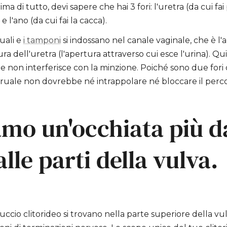
ima di tutto, devi sapere che hai 3 fori: l'uretra (da cui fai 
 e l'ano (da cui fai la cacca).
uali e
i tamponi
si indossano nel canale vaginale, che è l'
ra dell'uretra (l'apertura attraverso cui esce l'urina). Quind
non interferisce con la minzione. Poiché sono due fori dis
uale non dovrebbe né intrappolare né bloccare il percor
amo un'occhiata più d
alle parti della vulva.
appuccio clitorideo si trovano nella parte superiore della 