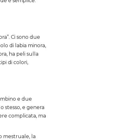
ide è semplice:
a”. Ci sono due
olo di labia minora,
a, ha peli sulla
pi di colori,
bambino e due
o stesso, e genera
ere complicata, ma
o mestruale, la