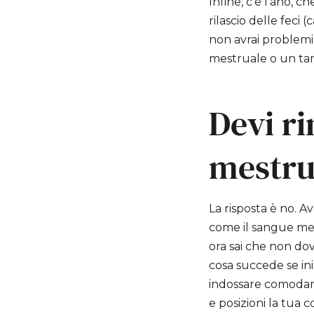
Infine, c'è l'ano, ch
rilascio delle feci
non avrai problemi
mestruale o un t
Devi r
mestrua
La risposta è no. A
come il sangue mest
ora sai che non do
cosa succede se ini
indossare comodam
e posizioni la tua 