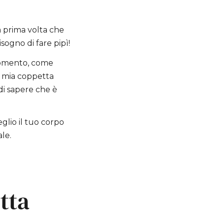
la prima volta che
sogno di fare pipì!
momento, come
a mia coppetta
di sapere che è
glio il tuo corpo
ale.
tta