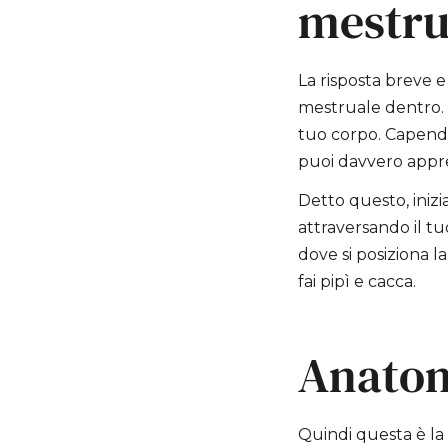
mestru
La risposta breve e
mestruale dentro. I
tuo corpo. Capendo 
puoi davvero apprez
Detto questo, inizi
attraversando il t
dove si posiziona 
fai pipì e cacca.
Anatom
Quindi questa è la p