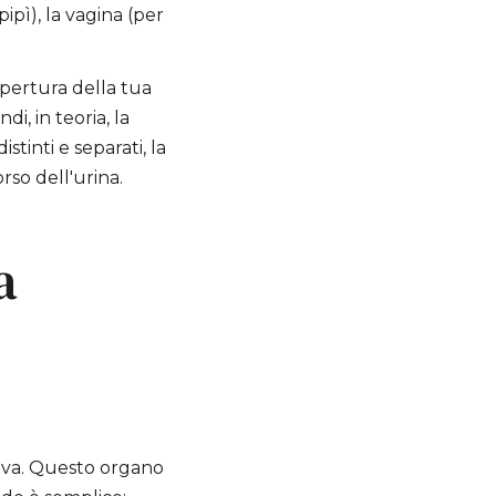
pipì), la vagina (per
apertura della tua
i, in teoria, la
tinti e separati, la
so dell'urina.
a
vulva. Questo organo