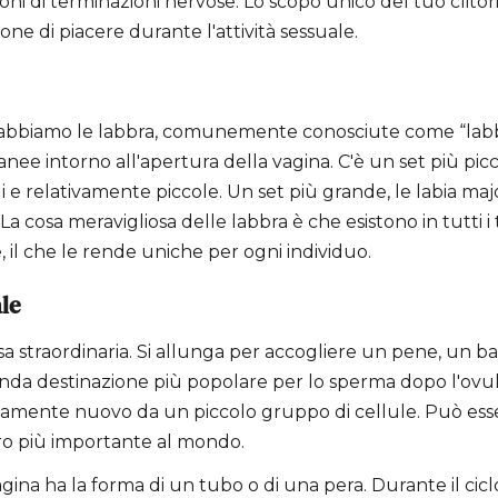
ni di terminazioni nervose. Lo scopo unico del tuo clitor
one di piacere durante l'attività sessuale.
abbiamo le labbra, comunemente conosciute come “labbr
anee intorno all'apertura della vagina. C'è un set più picc
 e relativamente piccole. Un set più grande, le labia major
La cosa meravigliosa delle labbra è che esistono in tutti i ti
 il che le rende uniche per ogni individuo.
le
sa straordinaria. Si allunga per accogliere un pene, un 
onda destinazione più popolare per lo sperma dopo l'ovul
amente nuovo da un piccolo gruppo di cellule. Può ess
oro più importante al mondo.
gina ha la forma di un tubo o di una pera. Durante il cicl