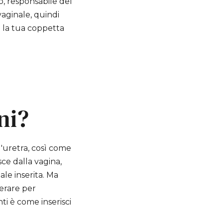
tto, responsabile del
vaginale, quindi
 la tua coppetta
ni?
l'uretra, così come
ce dalla vagina,
le inserita. Ma
derare per
 è come inserisci