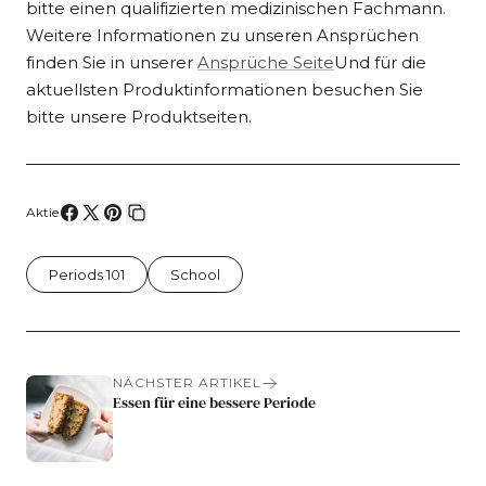
bitte einen qualifizierten medizinischen Fachmann.
Weitere Informationen zu unseren Ansprüchen
finden Sie in unserer
Ansprüche Seite
Und für die
aktuellsten Produktinformationen besuchen Sie
bitte unsere Produktseiten.
Aktie
Auf
Teilen
Auf
Link
Facebook
auf
Pinterest
kopieren
Periods 101
School
teilen
X
pinnen
NÄCHSTER ARTIKEL
Essen für eine bessere Periode