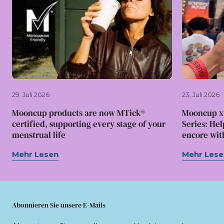
29. Juli 2026
23. Juli 2026
Mooncup products are now MTick®
Mooncup x
certified, supporting every stage of your
Series: Hel
menstrual life
encore wit
Mehr Lesen
Mehr Lese
Abonnieren Sie unsere E-Mails