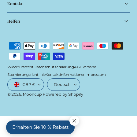
Kontakt
Helfen
Zahlungsmethoden
Widerrufsrecht
Datenschutzerklärung
AGB
Versand
Stornierungsrichtlinie
Kontaktinformationen
Impressum
Land/Region
Sprache
GBP £
Deutsch
© 2026,
Mooncup
Powered by Shopify
Erhalten Sie 10 % Rabatt