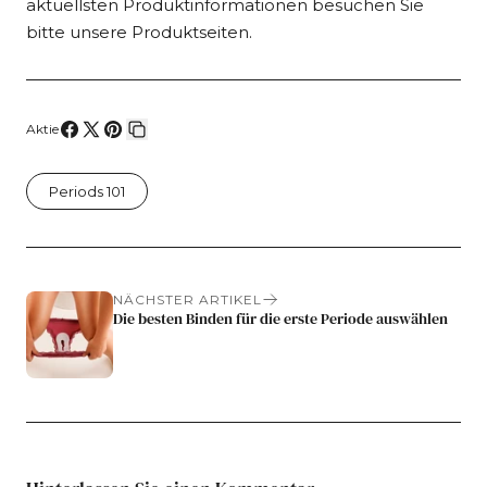
aktuellsten Produktinformationen besuchen Sie
bitte unsere Produktseiten.
Aktie
Auf
Teilen
Auf
Link
Facebook
auf
Pinterest
kopieren
Periods 101
teilen
X
pinnen
NÄCHSTER ARTIKEL
Die besten Binden für die erste Periode auswählen