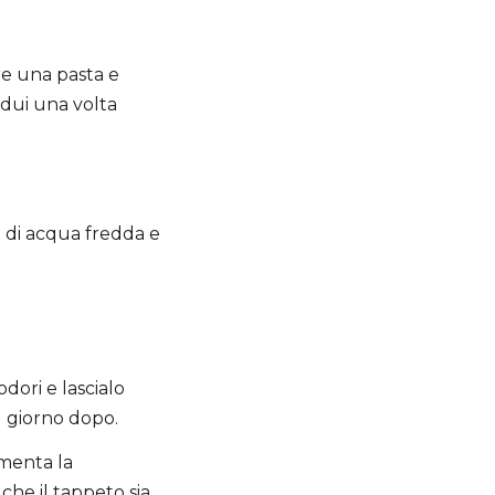
re una pasta e
sidui una volta
i di acqua fredda e
odori e lascialo
l giorno dopo.
menta la
che il tappeto sia