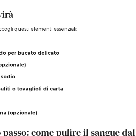
virà
accogli questi elementi essenziali:
ido per bucato delicato
opzionale)
 sodio
liti o tovaglioli di carta
ma (opzionale)
 passo: come pulire il sangue dal