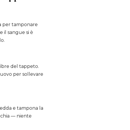
rta per tamponare
e il sangue si è
o.
fibre del tappeto.
nuovo per sollevare
fredda e tampona la
chia — niente