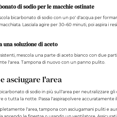
rbonato di sodio per le macchie ostinate
cola bicarbonato di sodio con un po' d'acqua per forma
macchiata. Lasciala agire per 30–60 minuti, poi aspira i re
a una soluzione di aceto
sistenti, mescola una parte di aceto bianco con due part
te l'area. Tampona di nuovo con un panno pulito.
e asciugare l'area
icarbonato di sodio in più sull'area per neutralizzare gli 
e o tutta la notte. Passa l'aspirapolvere accuratamente i
pletamente l'area, tampona con asciugamani puliti e au
ria aprendo le finestre o usando un ventilatore. Assicurati 