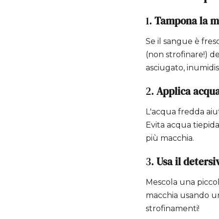
1.
Tampona la m
Se il sangue è fres
(non strofinare!) de
asciugato, inumidi
2.
Applica acqu
L'acqua fredda aiut
Evita acqua tiepid
più macchia.
3.
Usa il deters
Mescola una piccol
macchia usando un
strofinamenti!