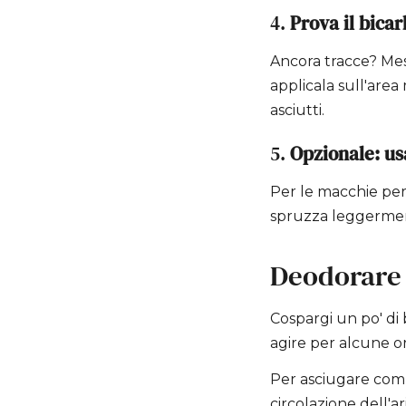
4.
Prova il bica
Ancora tracce? Mes
applicala sull'area 
asciutti.
5.
Opzionale: us
Per le macchie per
spruzza leggermen
Deodorare 
Cospargi un po' di b
agire per alcune or
Per asciugare com
circolazione dell'a