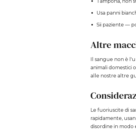
Tampona, non str
Usa panni bianchi
Sii paziente — po
Altre macc
Il sangue non è l'un
animali domestici o
alle nostre altre g
Considerazi
Le fuoriuscite di 
rapidamente, usand
disordine in modo e