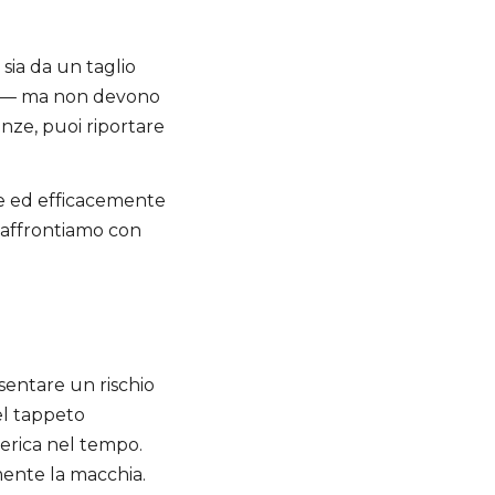
sia da un taglio
re — ma non devono
nze, puoi riportare
e ed efficacemente
 affrontiamo con
entare un rischio
el tappeto
erica nel tempo.
mente la macchia.