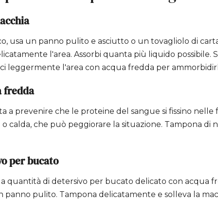
acchia
co, usa un panno pulito e asciutto o un tovagliolo di ca
licatamente l'area. Assorbi quanta più liquido possibile. S
sci leggermente l'area con acqua fredda per ammorbidirl
a fredda
a a prevenire che le proteine del sangue si fissino nelle 
a o calda, che può peggiorare la situazione. Tampona di 
ivo per bucato
a quantità di detersivo per bucato delicato con acqua 
 panno pulito. Tampona delicatamente e solleva la mac