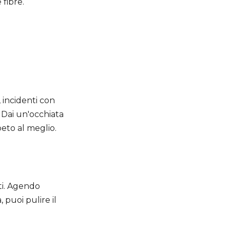
fibre.
, incidenti con
. Dai un'occhiata
peto al meglio.
ti. Agendo
puoi pulire il