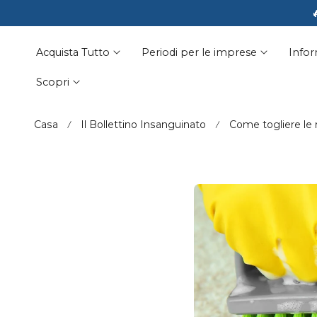
🩵 Summer-p
☀️ No leaks

Al Contenuto
Acquista Tutto
Periodi per le imprese
Infor
Scopri
Casa
Il Bollettino Insanguinato
Come togliere le 