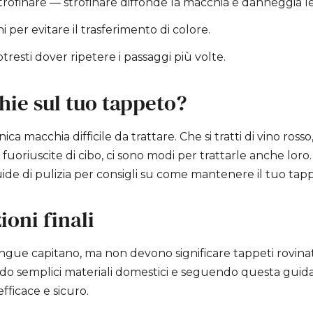
ofinare — strofinare diffonde la macchia e danneggia le 
 per evitare il trasferimento di colore.
tresti dover ripetere i passaggi più volte.
hie sul tuo tappeto?
ica macchia difficile da trattare. Che si tratti di vino rosso
 fuoriuscite di cibo, ci sono modi per trattarle anche loro
uide di pulizia per consigli su come mantenere il tuo tap
oni finali
sangue capitano, ma non devono significare tappeti rovina
o semplici materiali domestici e seguendo questa guida, 
fficace e sicuro.