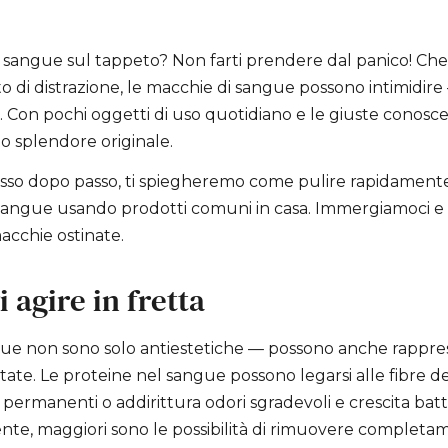
 sangue sul tappeto? Non farti prendere dal panico! Che 
 di distrazione, le macchie di sangue possono intimidi
 Con pochi oggetti di uso quotidiano e le giuste conosce
uo splendore originale.
asso dopo passo, ti spiegheremo come pulire rapidament
 sangue usando prodotti comuni in casa. Immergiamoci e
acchie ostinate.
 agire in fretta
ue non sono solo antiestetiche — possono anche rappres
ttate. Le proteine nel sangue possono legarsi alle fibre d
ermanenti o addirittura odori sgradevoli e crescita batt
ente, maggiori sono le possibilità di rimuovere completa