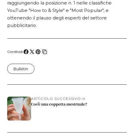
raggiungendo la posizione n. 1 nelle classifiche
YouTube "How to & Style" e "Most Popular", e
ottenendo il plauso degli esperti del settore
pubblicitario.
Condividi
Condividi
Condividi
Pin
Copia
su
su
su
collegamento
Bulletin
Facebook
X
Pinterest
ARTICOLO SUCCESSIVO
Cos'è una coppetta mestruale?